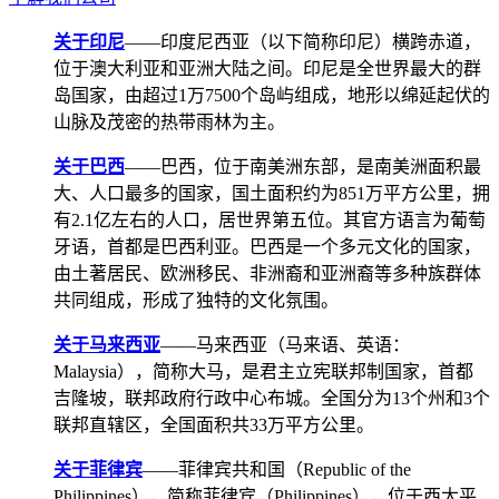
关于印尼
——印度尼西亚（以下简称印尼）横跨赤道，
位于澳大利亚和亚洲大陆之间。印尼是全世界最大的群
岛国家，由超过1万7500个岛屿组成，地形以绵延起伏的
山脉及茂密的热带雨林为主。
关于巴西
——巴西，位于南美洲东部，是南美洲面积最
大、人口最多的国家，国土面积约为851万平方公里，拥
有2.1亿左右的人口，居世界第五位。其官方语言为葡萄
牙语，首都是巴西利亚。巴西是一个多元文化的国家，
由土著居民、欧洲移民、非洲裔和亚洲裔等多种族群体
共同组成，形成了独特的文化氛围。
关于马来西亚
——马来西亚（马来语、英语：
Malaysia），简称大马，是君主立宪联邦制国家，首都
吉隆坡，联邦政府行政中心布城。全国分为13个州和3个
联邦直辖区，全国面积共33万平方公里。
关于菲律宾
——菲律宾共和国（Republic of the
Philippines），简称菲律宾（Philippines），位于西太平