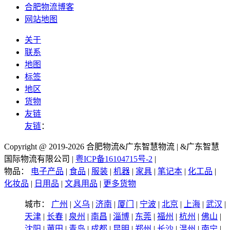
合肥物流博客
网站地图
关于
联系
地图
标签
地区
货物
友链
友链
：
Copyright @ 2019-2026 合肥物流&广东智慧物流 | &广东智慧
国际物流有限公司 |
粤ICP备16104715号-2
|
物品：
电子产品
|
食品
|
服装
|
机器
|
家具
|
笔记本
|
化工品
|
化妆品
|
日用品
|
文具用品
|
更多货物
城市：
广州
|
义乌
|
济南
|
厦门
|
宁波
|
北京
|
上海
|
武汉
|
天津
|
长春
|
泉州
|
南昌
|
淄博
|
东莞
|
福州
|
杭州
|
佛山
|
沈阳
|
莆田
|
青岛
|
成都
|
昆明
|
郑州
|
长沙
|
温州
|
南宁
|