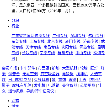
洋，是东南亚一个多民族群岛国家，面积29.97万平方公
里，人口约1亿200万（2019年11月）。
分站
行业
广东智慧国际物流专线
|
广州专线
|
深圳专线
|
佛山专线
|
东莞专线
|
上海专线
|
北京专线
|
厦门专线
|
济南专线
|
武
汉专线
|
天津专线
|
南昌专线
|
沈阳专线
|
青岛专线
|
昆明
专线
|
长沙专线
|
南宁专线
|
杭州专线
|
中山专线
|
珠海专
线
|
会员广场
|
卡车配件
|
布面罩
|
护膝
|
大型机器
|
轮胎
|
壁灯
|
灯
泡
|
调音台
|
无氟空调
|
真空吸尘器
|
电饭煲
|
搅拌机
|
人造草
坪
|
日用塑料制品
|
有线耳机
|
鞋
|
首饰
|
眼镜
|
手表
|
纺织品
|
鞋子
|
摩托车配件
|
发电机
|
电蒸锅
|
美容仪器
|
母婴用品
|
什
么
|
迷你风扇
|
导航/行车记录仪
|
动态
博客